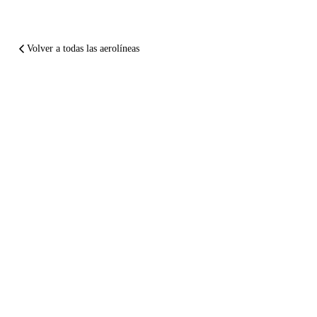
Volver a todas las aerolíneas
EN RESUMEN
Lufthansa
arruinó
tu vuelo.
Que te
paguen
.
Dos minutos. Gratis. Sin registro. En 24 horas