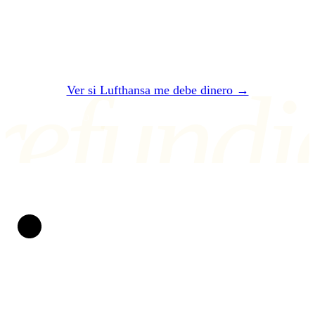
te decimos si Lufthansa te debe — y cuánto
exactamente.
refundi
Ver si Lufthansa me debe dinero →
O ESCRÍBENOS A air@refundio.eu
Refundio
Convertimos vuelos arruinados en dinero en tu cuenta.
Llevamos peleando por los derechos del pasajero desde
2019. Sin papeleo, sin estrés y con un trato claro: si no
ganamos, no pagas ni un céntimo.