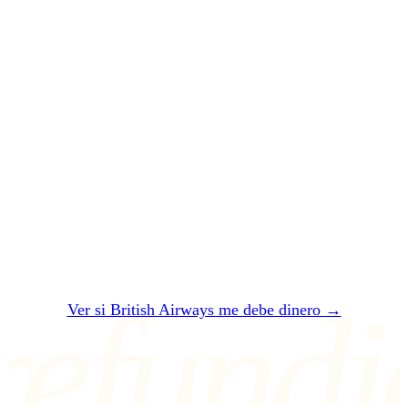
British Airways
arruinó tu vuelo.
Que te
paguen
.
Dos minutos. Gratis. Sin registro. En 24 horas
te decimos si British Airways te debe — y
cuánto exactamente.
refundi
Ver si British Airways me debe dinero →
O ESCRÍBENOS A air@refundio.eu