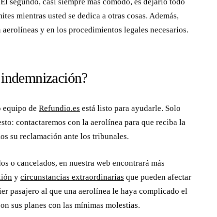
 El segundo, casi siempre más cómodo, es dejarlo todo
ites mientras usted se dedica a otras cosas. Además,
 aerolíneas y en los procedimientos legales necesarios.
a indemnización?
ro equipo de
Refundio.es
está listo para ayudarle. Solo
esto: contactaremos con la aerolínea para que reciba la
os su reclamación ante los tribunales.
dos o cancelados, en nuestra web encontrará más
xión
y
circunstancias extraordinarias
que pueden afectar
er pasajero al que una aerolínea le haya complicado el
con sus planes con las mínimas molestias.