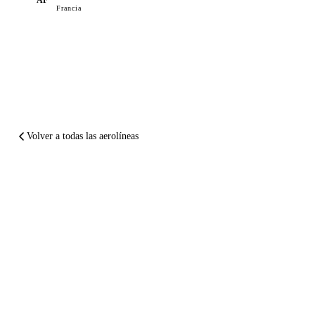
Francia
Volver a todas las aerolíneas
EN RESUMEN
Air Malta
arruinó tu
vuelo.