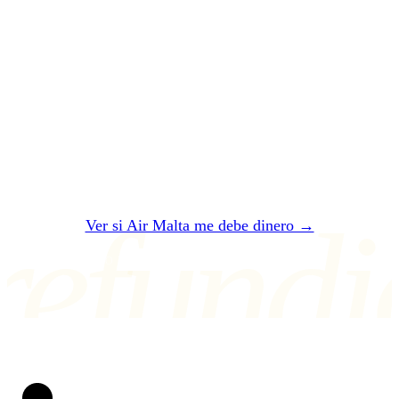
Que te
paguen
.
Dos minutos. Gratis. Sin registro. En 24 horas
te decimos si Air Malta te debe — y cuánto
exactamente.
refundi
Ver si Air Malta me debe dinero →
O ESCRÍBENOS A air@refundio.eu
Refundio