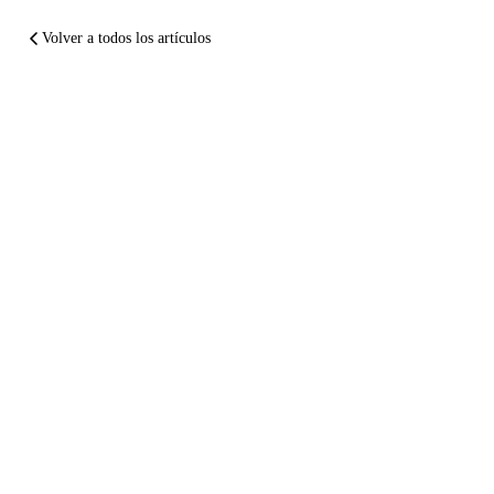
Volver a todos los artículos
RESUMIENDO
Te
arruinaron
el
vuelo.
Haz que
paguen
por
ello.
Dos minutos. Gratis. Sin registro. En 24 horas