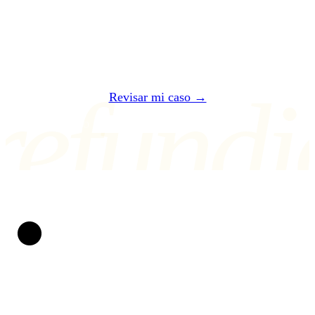
te decimos si puedes reclamar y cuánto te
corresponde.
refundi
Revisar mi caso →
O ESCRÍBENOS A air@refundio.eu
Refundio
Convertimos vuelos arruinados en dinero en tu cuenta.
Llevamos peleando por los derechos del pasajero desde
2019. Sin papeleo, sin estrés y con un trato claro: si no