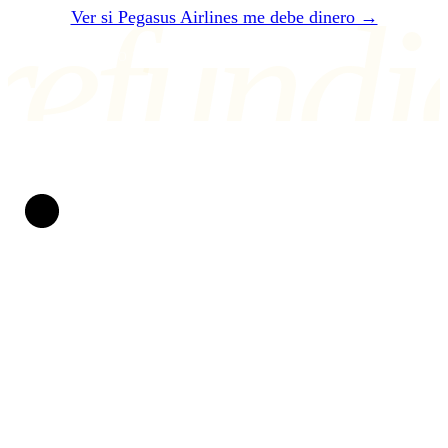
refundi
Ver si Pegasus Airlines me debe dinero →
O ESCRÍBENOS A air@refundio.eu
Refundio
Convertimos vuelos arruinados en dinero en tu cuenta.
Llevamos peleando por los derechos del pasajero desde
2019. Sin papeleo, sin estrés y con un trato claro: si no
ganamos, no pagas ni un céntimo.
DERECHOS PROTEGIDOS POR LA UE
AYUDANDO DESDE 2019
Derechos del pasajero