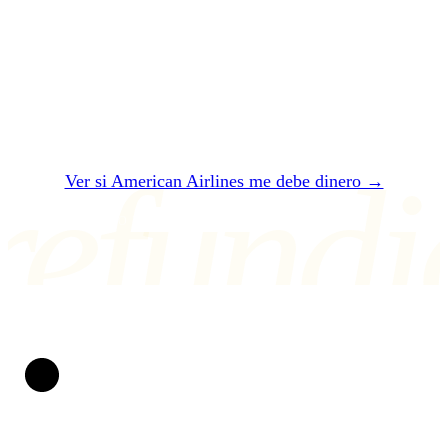
Dos minutos. Gratis. Sin registro. En 24 horas
te decimos si American Airlines te debe — y
cuánto exactamente.
refundi
Ver si American Airlines me debe dinero →
O ESCRÍBENOS A air@refundio.eu
Refundio
Convertimos vuelos arruinados en dinero en tu cuenta.
Llevamos peleando por los derechos del pasajero desde