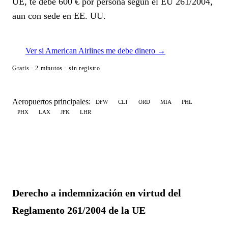
UE, te debe 600 € por persona según el EU 261/2004,
aun con sede en EE. UU.
Ver si American Airlines me debe dinero →
Gratis · 2 minutos · sin registro
Aeropuertos principales:
DFW
CLT
ORD
MIA
PHL
PHX
LAX
JFK
LHR
Derecho a indemnización en virtud del
Reglamento 261/2004 de la UE