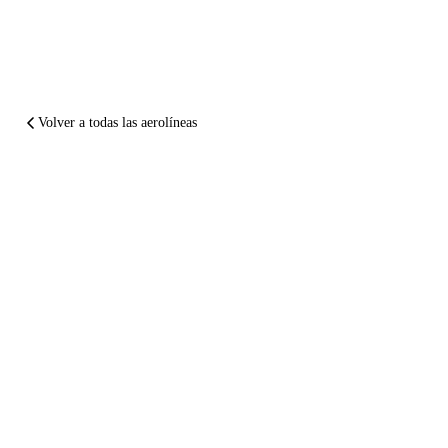
Volver a todas las aerolíneas
EN RESUMEN
American Airlines
arruinó tu vuelo.
Que te
paguen
.